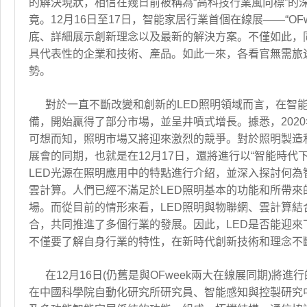
的解決現狀，相信在幾日前被稱為“高科技行業風向標”的
竟。12月16日至17日，智能家居行業首個在線展——“O
底、詳細展示創新理念以及最新的解決方案。不僅如此，同期還
具代表性的企業和技術、產品。如此一來，各看官無需旅
勢。
對於一直不斷改變和創新的LED照明領域而言，在智能
備，開始贏得了部分市場，並呈井噴式增長。據悉，2020
可想而知，照明市場又將迎來激烈的競爭。對於照明製造
展會的同期，也就是在12月17日，還將進行以“智能時代
LED光源在照明應用中的特點進行介紹，並深入探討何為
雲計算。人們已經不滿足於LED照明基本的功能和所帶來
場。而從目前的情形來看，LED照明與物聯網、雲計算結
合，共同推進了多個行業的發展。因此，LED是否能迎來
不僅要了解自身行業的特性，在新時代創新技術和理念不
在12月16日(仍舊是與OFweek兩大在線展同期)
在中國科學院自動化研究所研究員、智能感知與控製研究