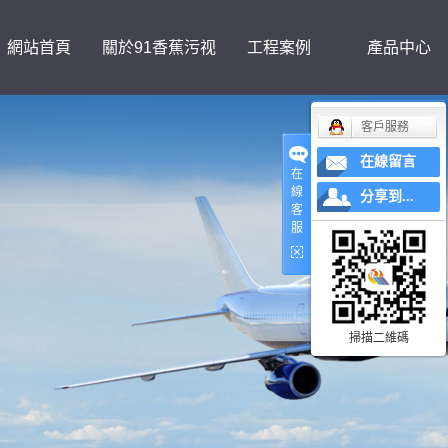
網站首頁
關於91香蕉污视
工程案例
產品中心
客戶服務
频下载
在線留言
在
線
分享到...
客
服
掃描二維碼