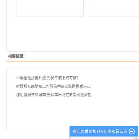
相關新聞：
市場優化技術升級 光伏平價上網可期！
新疆塔瓦庫勒鄉工作隊為村民安裝路燈暖人心
穩定發展依然可期 光伏業出路在於提高經濟性
歡迎給香蕉视频H在线观看留言