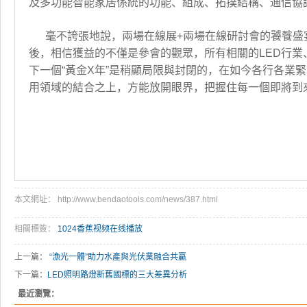
及多功能智能家居係統的功能、組成、拓撲結構、通信協
毫不誇張地說，兩場在線展+兩場在線研討會的饕餮盛
後，相信獲益的不僅是參會的觀眾，所有相關的LED行業
下一個“黃金X年”是稍顯局限與封閉的，在如今各行各業
用領域的結合之上，方能放開眼界，把握住每一個即將到來
本文網址： http://www.bendaotools.com/news/387.html
相關標簽：
1024香蕉视频在线播放
上一篇：
“漁光一體”助力水產與光伏業融合共贏
下一篇：
LED照明路燈新舊國標的三大差異分析
最近瀏覽：